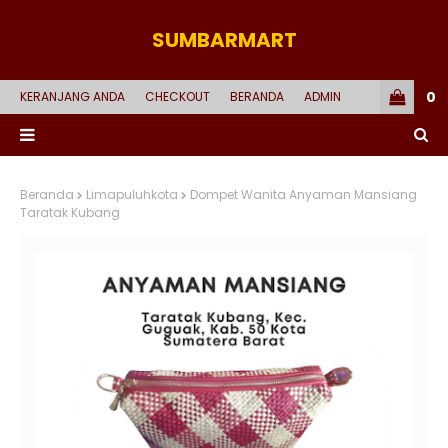
SUMBARMART
0
KERANJANG ANDA
CHECKOUT
BERANDA
ADMIN
Beranda
Limapuluhkota
Dompet Wanita Anyaman Mansiang
Taratak Kubang