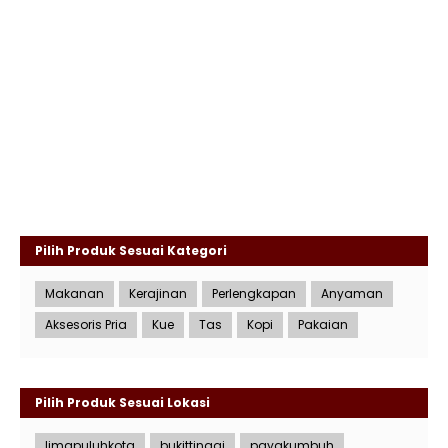
Pilih Produk Sesuai Kategori
Makanan
Kerajinan
Perlengkapan
Anyaman
Aksesoris Pria
Kue
Tas
Kopi
Pakaian
Pilih Produk Sesuai Lokasi
limapuluhkota
bukittinggi
payakumbuh