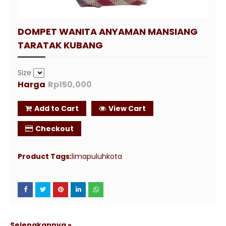
DOMPET WANITA ANYAMAN MANSIANG
TARATAK KUBANG
Size
Harga
Rp150,000
Add to Cart
View Cart
Checkout
Product Tags:
limapuluhkota
Selengkapnya »