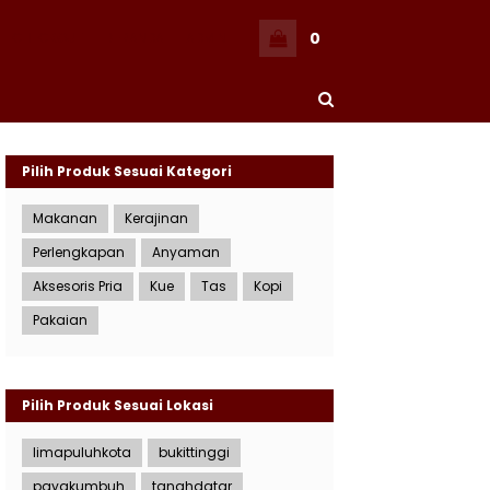
0
CHECKOUT
BERANDA
ADMIN
Pilih Produk Sesuai Kategori
Makanan
Kerajinan
Perlengkapan
Anyaman
Aksesoris Pria
Kue
Tas
Kopi
Pakaian
Pilih Produk Sesuai Lokasi
limapuluhkota
bukittinggi
payakumbuh
tanahdatar