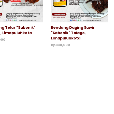
g Telur "Sabonik"
Rendang Daging Suwir
, Limapuluhkota
"Sabonik" Talago,
Limapuluhkota
000
Rp330,000