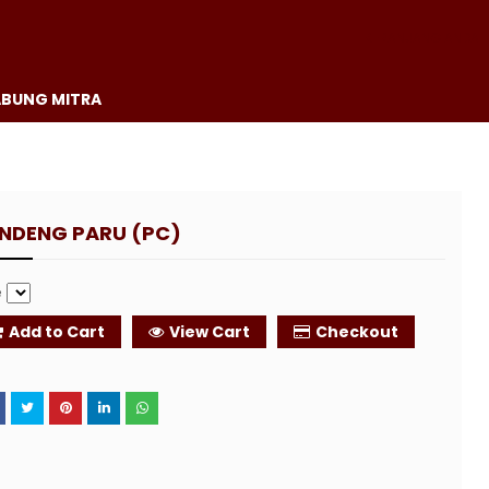
KERANJANG ANDA
BUNG MITRA
NDENG PARU (PC)
e
Add to Cart
View Cart
Checkout