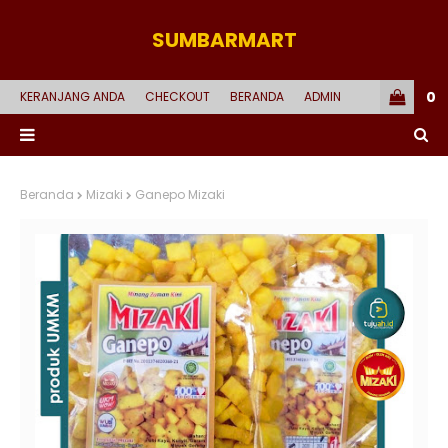
SUMBARMART
0
KERANJANG ANDA
CHECKOUT
BERANDA
ADMIN
Beranda
Mizaki
Ganepo Mizaki