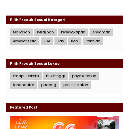
Pilih Produk Sesuai Kategori
Makanan
Kerajinan
Perlengkapan
Anyaman
Aksesoris Pria
Kue
Tas
Kopi
Pakaian
Pilih Produk Sesuai Lokasi
limapuluhkota
bukittinggi
payakumbuh
tanahdatar
padang
pesisirselatan
Featured Post