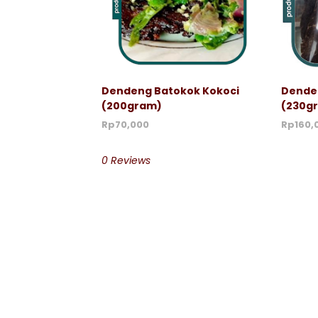
Dendeng Batokok Kokoci
Denden
(200gram)
(230g
Rp70,000
Rp160,
0 Reviews