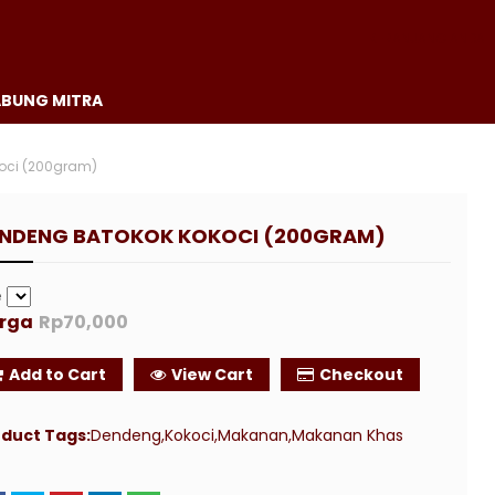
KERANJANG ANDA
BUNG MITRA
oci (200gram)
NDENG BATOKOK KOKOCI (200GRAM)
e
rga
Rp70,000
Add to Cart
View Cart
Checkout
duct Tags:
Dendeng
Kokoci
Makanan
Makanan Khas