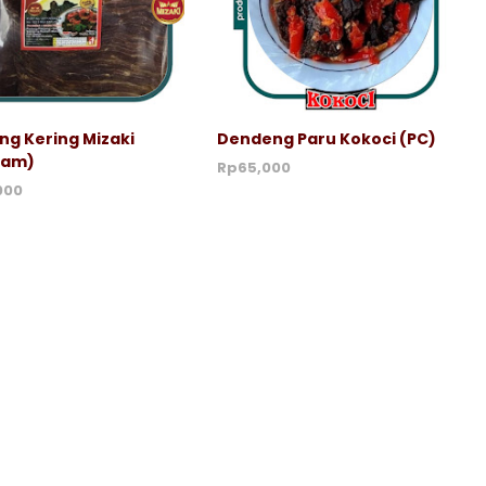
g Kering Mizaki
Dendeng Paru Kokoci (PC)
ram)
Rp65,000
000