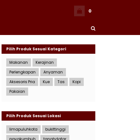
0
CHECKOUT
BERANDA
ADMIN
Pilih Produk Sesuai Kategori
Makanan
Kerajinan
Perlengkapan
Anyaman
Aksesoris Pria
Kue
Tas
Kopi
Pakaian
Pilih Produk Sesuai Lokasi
limapuluhkota
bukittinggi
payakumbuh
tanahdatar