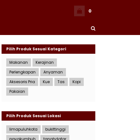
0
CHECKOUT
BERANDA
ADMIN
Pilih Produk Sesuai Kategori
Makanan
Kerajinan
Perlengkapan
Anyaman
Aksesoris Pria
Kue
Tas
Kopi
Pakaian
Pilih Produk Sesuai Lokasi
limapuluhkota
bukittinggi
payakumbuh
tanahdatar