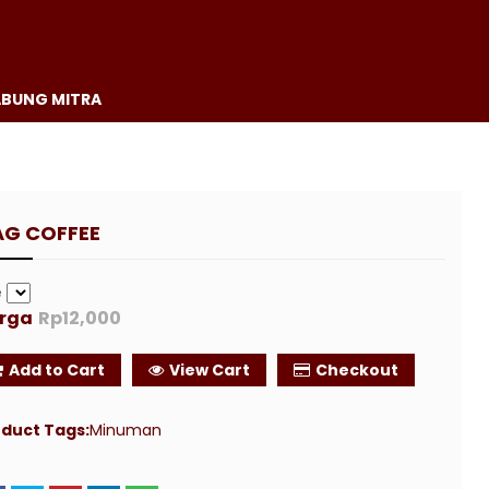
KERANJANG ANDA
BUNG MITRA
G COFFEE
e
rga
Rp12,000
Add to Cart
View Cart
Checkout
duct Tags:
Minuman